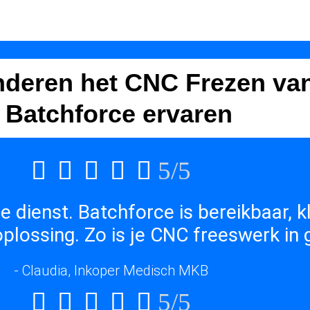
nderen het CNC Frezen va
Batchforce ervaren





5/5
ie dienst. Batchforce is bereikbaar, k
oplossing. Zo is je CNC freeswerk in
- Claudia, Inkoper Medisch MKB





5/5