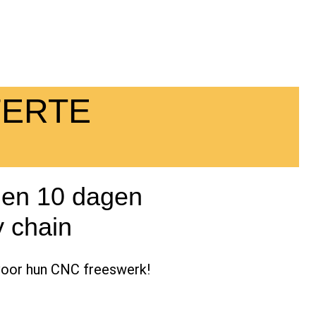
FERTE
nen 10 dagen
y chain
voor hun CNC freeswerk!