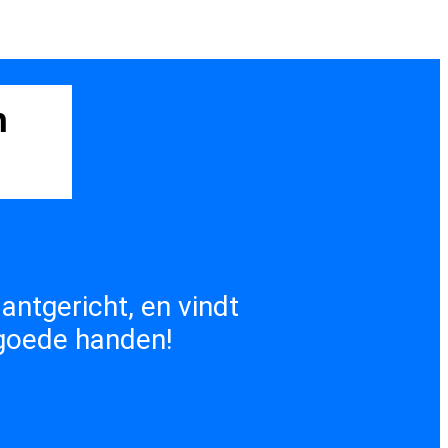
n
lantgericht, en vindt
 goede handen!