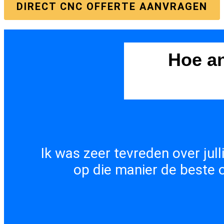
DIRECT CNC OFFERTE AANVRAGEN
Hoe a
Ik was zeer tevreden over jull
op die manier de beste 