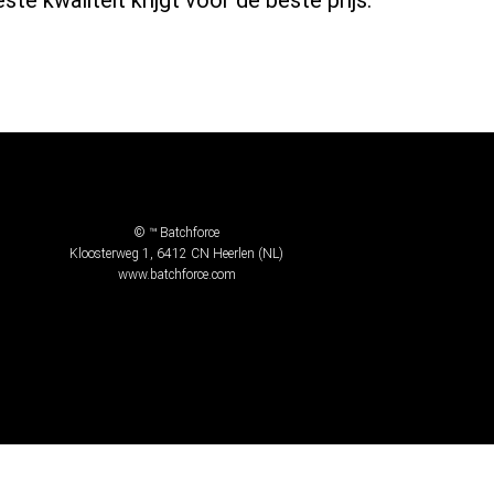
© ™ Batchforce
Kloosterweg 1, 6412 CN Heerlen (NL)
www.batchforce.com