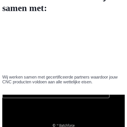
samen met:
Wij werken samen met gecertificeerde partners waardoor jouw
CNC producten voldoen aan alle wettelijke eisen.
DIRECT CNC OFFERTE AANVRAGEN
© ™ Batchforce